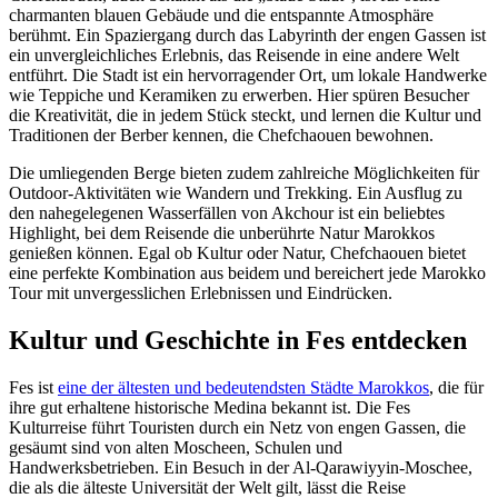
charmanten blauen Gebäude und die entspannte Atmosphäre
berühmt. Ein Spaziergang durch das Labyrinth der engen Gassen ist
ein unvergleichliches Erlebnis, das Reisende in eine andere Welt
entführt. Die Stadt ist ein hervorragender Ort, um lokale Handwerke
wie Teppiche und Keramiken zu erwerben. Hier spüren Besucher
die Kreativität, die in jedem Stück steckt, und lernen die Kultur und
Traditionen der Berber kennen, die Chefchaouen bewohnen.
Die umliegenden Berge bieten zudem zahlreiche Möglichkeiten für
Outdoor-Aktivitäten wie Wandern und Trekking. Ein Ausflug zu
den nahegelegenen Wasserfällen von Akchour ist ein beliebtes
Highlight, bei dem Reisende die unberührte Natur Marokkos
genießen können. Egal ob Kultur oder Natur, Chefchaouen bietet
eine perfekte Kombination aus beidem und bereichert jede Marokko
Tour mit unvergesslichen Erlebnissen und Eindrücken.
Kultur und Geschichte in Fes entdecken
Fes ist
eine der ältesten und bedeutendsten Städte Marokkos
, die für
ihre gut erhaltene historische Medina bekannt ist. Die Fes
Kulturreise führt Touristen durch ein Netz von engen Gassen, die
gesäumt sind von alten Moscheen, Schulen und
Handwerksbetrieben. Ein Besuch in der Al-Qarawiyyin-Moschee,
die als die älteste Universität der Welt gilt, lässt die Reise