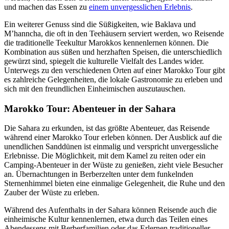
und machen das Essen zu
einem unvergesslichen Erlebnis
.
Ein weiterer Genuss sind die Süßigkeiten, wie Baklava und
M’hanncha, die oft in den Teehäusern serviert werden, wo Reisende
die traditionelle Teekultur Marokkos kennenlernen können. Die
Kombination aus süßen und herzhaften Speisen, die unterschiedlich
gewürzt sind, spiegelt die kulturelle Vielfalt des Landes wider.
Unterwegs zu den verschiedenen Orten auf einer Marokko Tour gibt
es zahlreiche Gelegenheiten, die lokale Gastronomie zu erleben und
sich mit den freundlichen Einheimischen auszutauschen.
Marokko Tour: Abenteuer in der Sahara
Die Sahara zu erkunden, ist das größte Abenteuer, das Reisende
während einer Marokko Tour erleben können. Der Ausblick auf die
unendlichen Sanddünen ist einmalig und verspricht unvergessliche
Erlebnisse. Die Möglichkeit, mit dem Kamel zu reiten oder ein
Camping-Abenteuer in der Wüste zu genießen, zieht viele Besucher
an. Übernachtungen in Berberzelten unter dem funkelnden
Sternenhimmel bieten eine einmalige Gelegenheit, die Ruhe und den
Zauber der Wüste zu erleben.
Während des Aufenthalts in der Sahara können Reisende auch die
einheimische Kultur kennenlernen, etwa durch das Teilen eines
Abendessens mit Berberfamilien oder das Erlernen traditioneller