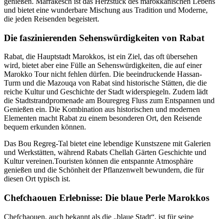
genießen. Marrakesch ist das Herzstück des marokkanischen Lebens
und bietet eine wunderbare Mischung aus Tradition und Moderne,
die jeden Reisenden begeistert.
Die faszinierenden Sehenswürdigkeiten von Rabat
Rabat, die Hauptstadt Marokkos, ist ein Ziel, das oft übersehen
wird, bietet aber eine Fülle an Sehenswürdigkeiten, die auf einer
Marokko Tour nicht fehlen dürfen. Die beeindruckende Hassan-
Turm und die Mazouqa von Rabat sind historische Stätten, die die
reiche Kultur und Geschichte der Stadt widerspiegeln. Zudem lädt
die Stadtstrandpromenade am Bouregreg Fluss zum Entspannen und
Genießen ein. Die Kombination aus historischen und modernen
Elementen macht Rabat zu einem besonderen Ort, den Reisende
bequem erkunden können.
Das Bou Regreg-Tal bietet eine lebendige Kunstszene mit Galerien
und Werkstätten, während Rabats Chellah Gärten Geschichte und
Kultur vereinen.Touristen können die entspannte Atmosphäre
genießen und die Schönheit der Pflanzenwelt bewundern, die für
diesen Ort typisch ist.
Chefchaouen Erlebnisse: Die blaue Perle Marokkos
Chefchaouen, auch bekannt als die „blaue Stadt“, ist für seine