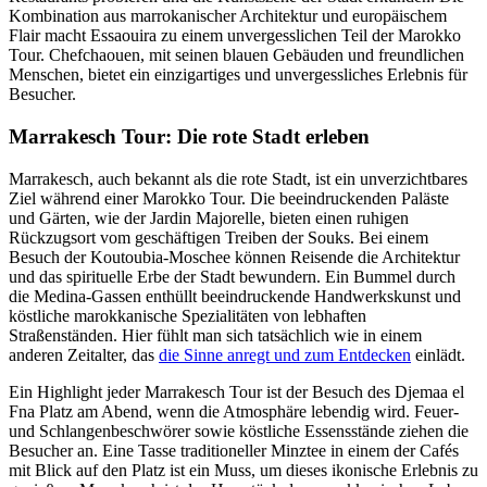
Kombination aus marrokanischer Architektur und europäischem
Flair macht Essaouira zu einem unvergesslichen Teil der Marokko
Tour. Chefchaouen, mit seinen blauen Gebäuden und freundlichen
Menschen, bietet ein einzigartiges und unvergessliches Erlebnis für
Besucher.
Marrakesch Tour: Die rote Stadt erleben
Marrakesch, auch bekannt als die rote Stadt, ist ein unverzichtbares
Ziel während einer Marokko Tour. Die beeindruckenden Paläste
und Gärten, wie der Jardin Majorelle, bieten einen ruhigen
Rückzugsort vom geschäftigen Treiben der Souks. Bei einem
Besuch der Koutoubia-Moschee können Reisende die Architektur
und das spirituelle Erbe der Stadt bewundern. Ein Bummel durch
die Medina-Gassen enthüllt beeindruckende Handwerkskunst und
köstliche marokkanische Spezialitäten von lebhaften
Straßenständen. Hier fühlt man sich tatsächlich wie in einem
anderen Zeitalter, das
die Sinne anregt und zum Entdecken
einlädt.
Ein Highlight jeder Marrakesch Tour ist der Besuch des Djemaa el
Fna Platz am Abend, wenn die Atmosphäre lebendig wird. Feuer-
und Schlangenbeschwörer sowie köstliche Essensstände ziehen die
Besucher an. Eine Tasse traditioneller Minztee in einem der Cafés
mit Blick auf den Platz ist ein Muss, um dieses ikonische Erlebnis zu