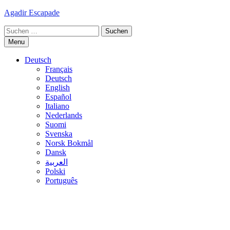
Skip
Agadir Escapade
to
Suche
content
nach:
Menu
Deutsch
Français
Deutsch
English
Español
Italiano
Nederlands
Suomi
Svenska
Norsk Bokmål
Dansk
العربية
Polski
Português