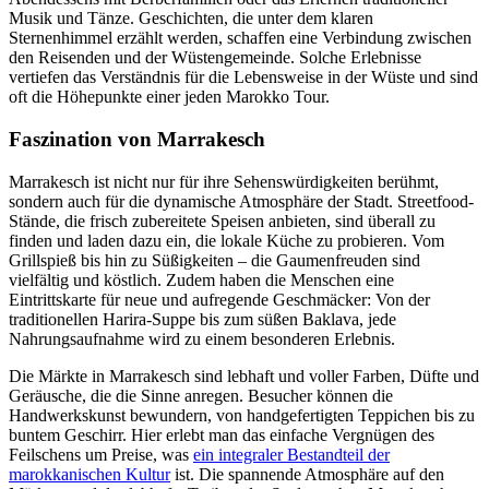
Musik und Tänze. Geschichten, die unter dem klaren
Sternenhimmel erzählt werden, schaffen eine Verbindung zwischen
den Reisenden und der Wüstengemeinde. Solche Erlebnisse
vertiefen das Verständnis für die Lebensweise in der Wüste und sind
oft die Höhepunkte einer jeden Marokko Tour.
Faszination von Marrakesch
Marrakesch ist nicht nur für ihre Sehenswürdigkeiten berühmt,
sondern auch für die dynamische Atmosphäre der Stadt. Streetfood-
Stände, die frisch zubereitete Speisen anbieten, sind überall zu
finden und laden dazu ein, die lokale Küche zu probieren. Vom
Grillspieß bis hin zu Süßigkeiten – die Gaumenfreuden sind
vielfältig und köstlich. Zudem haben die Menschen eine
Eintrittskarte für neue und aufregende Geschmäcker: Von der
traditionellen Harira-Suppe bis zum süßen Baklava, jede
Nahrungsaufnahme wird zu einem besonderen Erlebnis.
Die Märkte in Marrakesch sind lebhaft und voller Farben, Düfte und
Geräusche, die die Sinne anregen. Besucher können die
Handwerkskunst bewundern, von handgefertigten Teppichen bis zu
buntem Geschirr. Hier erlebt man das einfache Vergnügen des
Feilschens um Preise, was
ein integraler Bestandteil der
marokkanischen Kultur
ist. Die spannende Atmosphäre auf den