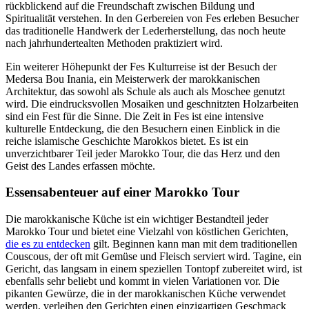
rückblickend auf die Freundschaft zwischen Bildung und
Spiritualität verstehen. In den Gerbereien von Fes erleben Besucher
das traditionelle Handwerk der Lederherstellung, das noch heute
nach jahrhundertealten Methoden praktiziert wird.
Ein weiterer Höhepunkt der Fes Kulturreise ist der Besuch der
Medersa Bou Inania, ein Meisterwerk der marokkanischen
Architektur, das sowohl als Schule als auch als Moschee genutzt
wird. Die eindrucksvollen Mosaiken und geschnitzten Holzarbeiten
sind ein Fest für die Sinne. Die Zeit in Fes ist eine intensive
kulturelle Entdeckung, die den Besuchern einen Einblick in die
reiche islamische Geschichte Marokkos bietet. Es ist ein
unverzichtbarer Teil jeder Marokko Tour, die das Herz und den
Geist des Landes erfassen möchte.
Essensabenteuer auf einer Marokko Tour
Die marokkanische Küche ist ein wichtiger Bestandteil jeder
Marokko Tour und bietet eine Vielzahl von köstlichen Gerichten,
die es zu entdecken
gilt. Beginnen kann man mit dem traditionellen
Couscous, der oft mit Gemüse und Fleisch serviert wird. Tagine, ein
Gericht, das langsam in einem speziellen Tontopf zubereitet wird, ist
ebenfalls sehr beliebt und kommt in vielen Variationen vor. Die
pikanten Gewürze, die in der marokkanischen Küche verwendet
werden, verleihen den Gerichten einen einzigartigen Geschmack