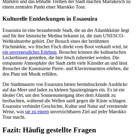
Märkten und das lebhafte Treiben der Stadt machen Marrakesch zu
einem zentralen Punkt einer Marokko Tour.
Kulturelle Entdeckungen in Essaouira
Essaouira ist eine bezaubernde Stadt, die an der Atlantikküste liegt
und für ihre historische Medina bekannt ist, die zum UNESCO-
Weltkulturerbe gehört. Der Besuch eines der berühmten
Fischmärkte, wo frischer Fisch direkt vom Boot verkauft wird, ist
ein unvergessliches Erlebnis
. Besucher können die kulinarischen
Leckerbissen genießen, die hier frisch zubereitet werden. Die
entspannte Atmosphäre der Stadt zieht viele Künstler an und lässt
Besucher die Kunstszene Pierre- und Klaviermaestros erleben, die
den Platz mit Musik erfüllen.
Die Stadtmauern von Essaouira bieten beeindruckende Ausblicke
auf das Meer und laden zu kleinen Spaziergängen ein. Es ist ein
idealer Ort, um den Sonnenuntergang über dem Atlantik zu
beobachten, während die Wellen sanft gegen die Küste schlagen.
Essaouira verbindet Geschichte, Kultur und Natur auf vereinende
Weise, was
sie zu einem
unverzichtbaren Ziel auf jeder Marokko
Tour macht.
Fazit: Häufig gestellte Fragen