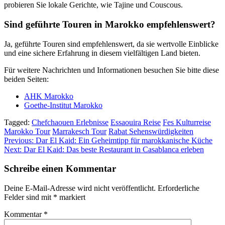
probieren Sie lokale Gerichte, wie Tajine und Couscous.
Sind geführte Touren in Marokko empfehlenswert?
Ja, geführte Touren sind empfehlenswert, da sie wertvolle Einblicke
und eine sichere Erfahrung in diesem vielfältigen Land bieten.
Für weitere Nachrichten und Informationen besuchen Sie bitte diese
beiden Seiten:
AHK Marokko
Goethe-Institut Marokko
Tagged:
Chefchaouen Erlebnisse
Essaouira Reise
Fes Kulturreise
Marokko Tour
Marrakesch Tour
Rabat Sehenswürdigkeiten
Beitragsnavigation
Previous:
Dar El Kaid: Ein Geheimtipp für marokkanische Küche
Next:
Dar El Kaid: Das beste Restaurant in Casablanca erleben
Schreibe einen Kommentar
Deine E-Mail-Adresse wird nicht veröffentlicht.
Erforderliche
Felder sind mit
*
markiert
Kommentar
*