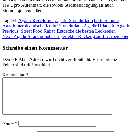
119 £ pro Aufenthalt, die sowohl Stadtbesichtigung als auch
Strandtage beinhalten.
Tagged:
Agadir Reiseführer
Agadir Strandurlaub
beste Strände
Agadir
marokkanische Kultur
Strandurlaub Agadir
Urlaub in Agadir
Beitragsnavigation
Previous:
Street Food Rabat: Entdecke die besten Leckereien
Next:
Agadir Strandurlaub: Ihr perfekter Rückzugsort für Abenteuer
Schreibe einen Kommentar
Deine E-Mail-Adresse wird nicht veröffentlicht.
Erforderliche
Felder sind mit
*
markiert
Kommentar
*
Name
*