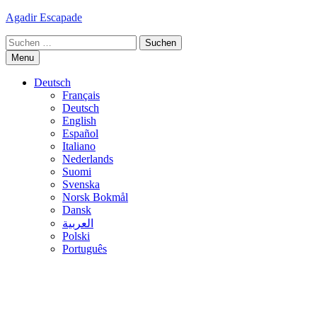
Skip
Agadir Escapade
to
Suche
content
nach:
Menu
Deutsch
Français
Deutsch
English
Español
Italiano
Nederlands
Suomi
Svenska
Norsk Bokmål
Dansk
العربية
Polski
Português