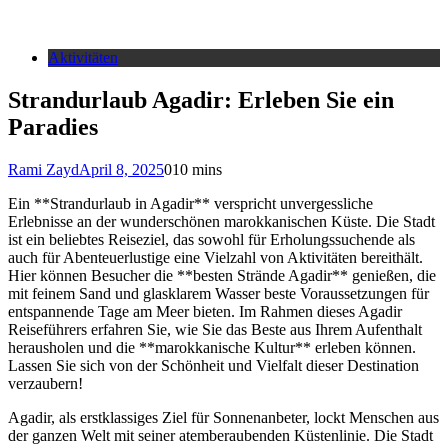
Aktivitäten
Strandurlaub Agadir: Erleben Sie ein
Paradies
Rami Zayd
April 8, 2025
0
10 mins
Ein **Strandurlaub in Agadir** verspricht unvergessliche
Erlebnisse an der wunderschönen marokkanischen Küste. Die Stadt
ist ein beliebtes Reiseziel, das sowohl für Erholungssuchende als
auch für Abenteuerlustige eine Vielzahl von Aktivitäten bereithält.
Hier können Besucher die **besten Strände Agadir** genießen, die
mit feinem Sand und glasklarem Wasser beste Voraussetzungen für
entspannende Tage am Meer bieten. Im Rahmen dieses Agadir
Reiseführers erfahren Sie, wie Sie das Beste aus Ihrem Aufenthalt
herausholen und die **marokkanische Kultur** erleben können.
Lassen Sie sich von der Schönheit und Vielfalt dieser Destination
verzaubern!
Agadir, als erstklassiges Ziel für Sonnenanbeter, lockt Menschen aus
der ganzen Welt mit seiner atemberaubenden Küstenlinie. Die Stadt