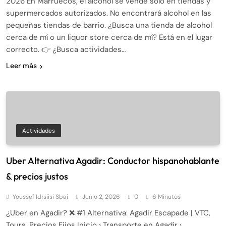
2026 En Marruecos, el alcohol se vende solo en tiendas y
supermercados autorizados. No encontrará alcohol en las
pequeñas tiendas de barrio. ¿Busca una tienda de alcohol
cerca de mí o un liquor store cerca de mí? Está en el lugar
correcto. 👉 ¿Busca actividades…
Leer más
Actividades
Uber Alternativa Agadir: Conductor hispanohablante
& precios justos
Youssef Idrsiisi Sbai
Junio 2, 2026
0
6 Minutos
¿Uber en Agadir? ❌ #1 Alternativa: Agadir Escapade | VTC,
Tours, Precios Fijos Inicio › Transporte en Agadir ›