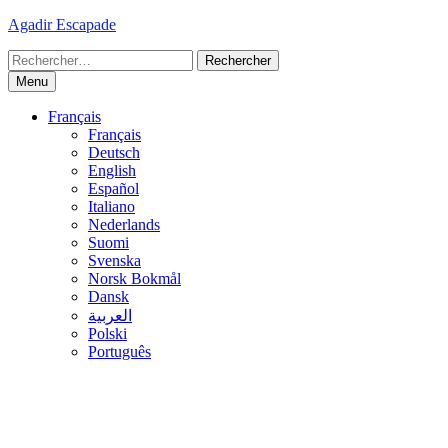
Skip
Agadir Escapade
to
Rechercher :
content
Menu
Français
Français
Deutsch
English
Español
Italiano
Nederlands
Suomi
Svenska
Norsk Bokmål
Dansk
العربية
Polski
Português