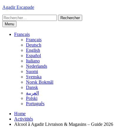
Skip
Agadir Escapade
to
Rechercher :
content
Menu
Français
Français
Deutsch
English
Español
Italiano
Nederlands
Suomi
Svenska
Norsk Bokmål
Dansk
العربية
Polski
Português
Home
Activitités
Alcool à Agadir Livraison & Magasins – Guide 2026