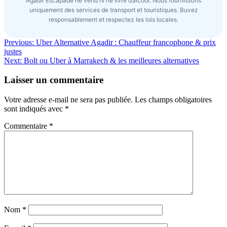
Agadir Escapade ne vend ni ne livre d’alcool. Nous fournissons
uniquement des services de transport et touristiques. Buvez
responsablement et respectez les lois locales.
Navigation
Previous:
Uber Alternative Agadir : Chauffeur francophone & prix
justes
de
Next:
Bolt ou Uber à Marrakech & les meilleures alternatives
l’article
Laisser un commentaire
Votre adresse e-mail ne sera pas publiée.
Les champs obligatoires
sont indiqués avec
*
Commentaire
*
Nom
*