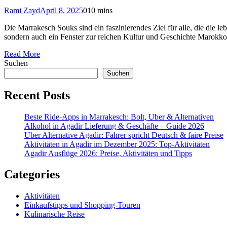
Rami Zayd
April 8, 2025
0
10 mins
Die Marrakesch Souks sind ein faszinierendes Ziel für alle, die die 
sondern auch ein Fenster zur reichen Kultur und Geschichte Marokko
Read More
Suchen
Suchen
Recent Posts
Beste Ride-Apps in Marrakesch: Bolt, Uber & Alternativen
Alkohol in Agadir Lieferung & Geschäfte – Guide 2026
Uber Alternative Agadir: Fahrer spricht Deutsch & faire Preise
Aktivitäten in Agadir im Dezember 2025: Top‑Aktivitäten
Agadir Ausflüge 2026: Preise, Aktivitäten und Tipps
Categories
Aktivitäten
Einkaufstipps und Shopping-Touren
Kulinarische Reise