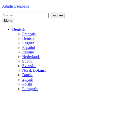
Skip
Agadir Escapade
to
Suche
content
nach:
Menu
Deutsch
Français
Deutsch
English
Español
Italiano
Nederlands
Suomi
Svenska
Norsk Bokmål
Dansk
العربية
Polski
Português