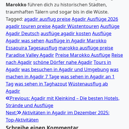
Marokko
führen dich zu historischen Städten,
traumhaften Tälern und sogar bis in die Wüste.
Tagged:
agadir ausflug preise
Agadir Ausflüge 2026
agadir touren preise
Agadir Wüstentouren
Ausflüge
Agadir Deutsch
ausflüge agadir kosten
Ausflüge
Agadir was sehen
Ausflüge in Agadir Marokko
Essaouira Tagesausflug
marokko ausflüge preise
Paradise Valley Agadir
Preise Marokko Ausflüge
Reise
nach Agadir
schöne Dörfer nahe Agadir
Tours in
Agadir
was besuchen in Agadir und Umgebung
was
machen in Agadir 7 Tage
was sehen in Agadir an 1
Tag
was sehen in Taghazout
Wüstenausflug ab
Agadir
Beitragsnavigation
Previous:
Agadir mit Kleinkind – Die besten Hotels,
Strände und Ausflüge
Next:
Aktivitäten in Agadir im Dezember 2025:
Top‑Aktivitäten
Schreibe einen Kommentar