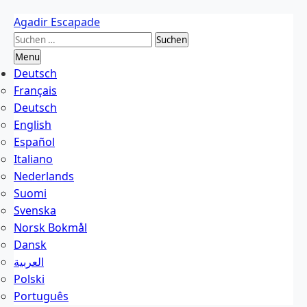
Skip
Agadir Escapade
to
Suche
content
nach:
Menu
Deutsch
Français
Deutsch
English
Español
Italiano
Nederlands
Suomi
Svenska
Norsk Bokmål
Dansk
العربية
Polski
Português