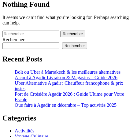
Nothing Found
It seems we can’t find what you’re looking for. Perhaps searching
can help.
Rechercher :
Rechercher
Rechercher
Recent Posts
Bolt ou Uber à Marrakech & les meilleures alternatives
Alcool à Agadir Livraison & Magasins – Guide 2026
Uber Alternative Agadir : Chauffeur francophone & prix
justes
Port de Croisière Agadir 2026 : Guide Ultime pour Votre
Escale
Que faire à Agadir en décembre – Top activités 2025
Categories
Activitités
Voyage Culinaire