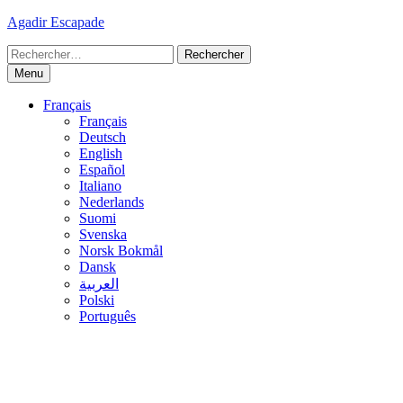
Skip
Agadir Escapade
to
Rechercher :
content
Menu
Français
Français
Deutsch
English
Español
Italiano
Nederlands
Suomi
Svenska
Norsk Bokmål
Dansk
العربية
Polski
Português