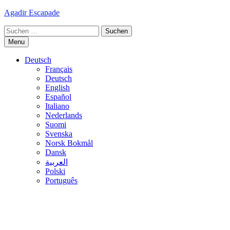
Skip
Agadir Escapade
to
Suche
content
nach:
Menu
Deutsch
Français
Deutsch
English
Español
Italiano
Nederlands
Suomi
Svenska
Norsk Bokmål
Dansk
العربية
Polski
Português