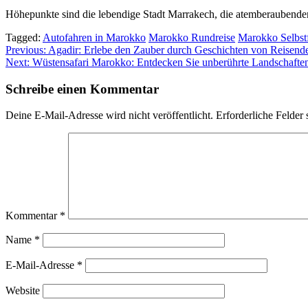
Höhepunkte sind die lebendige Stadt Marrakech, die atemberaubenden
Tagged:
Autofahren in Marokko
Marokko Rundreise
Marokko Selbst
Beitragsnavigation
Previous:
Agadir: Erlebe den Zauber durch Geschichten von Reisend
Next:
Wüstensafari Marokko: Entdecken Sie unberührte Landschafte
Schreibe einen Kommentar
Deine E-Mail-Adresse wird nicht veröffentlicht.
Erforderliche Felder 
Kommentar
*
Name
*
E-Mail-Adresse
*
Website