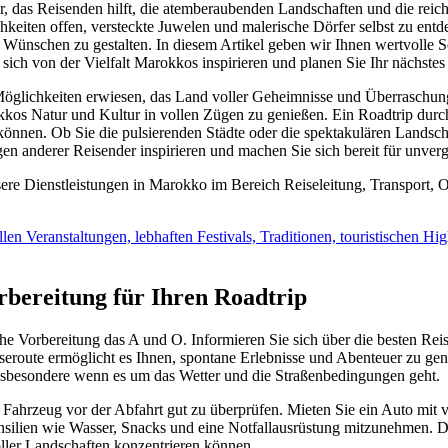
, das Reisenden hilft, die atemberaubenden Landschaften und die reich
keiten offen, versteckte Juwelen und malerische Dörfer selbst zu entde
n Wünschen zu gestalten. In diesem Artikel geben wir Ihnen wertvolle 
 sich von der Vielfalt Marokkos inspirieren und planen Sie Ihr nächste
öglichkeiten erwiesen, das Land voller Geheimnisse und Überraschunge
os Natur und Kultur in vollen Zügen zu genießen. Ein Roadtrip durch 
önnen. Ob Sie die pulsierenden Städte oder die spektakulären Landsch
gen anderer Reisender inspirieren und machen Sie sich bereit für unve
re Dienstleistungen in Marokko im Bereich Reiseleitung, Transport, O
llen Veranstaltungen, lebhaften Festivals, Traditionen, touristischen 
bereitung für Ihren Roadtrip
e Vorbereitung das A und O. Informieren Sie sich über die besten Reis
eroute ermöglicht es Ihnen, spontane Erlebnisse und Abenteuer zu geni
nsbesondere wenn es um das Wetter und die Straßenbedingungen geht.
r Fahrzeug vor der Abfahrt gut zu überprüfen. Mieten Sie ein Auto mit v
ilien wie Wasser, Snacks und eine Notfallausrüstung mitzunehmen. Di
oller Landschaften konzentrieren können.