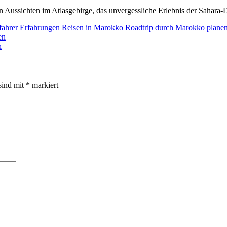
 Aussichten im Atlasgebirge, das unvergessliche Erlebnis der Sahara-
fahrer Erfahrungen
Reisen in Marokko
Roadtrip durch Marokko plane
en
n
sind mit
*
markiert