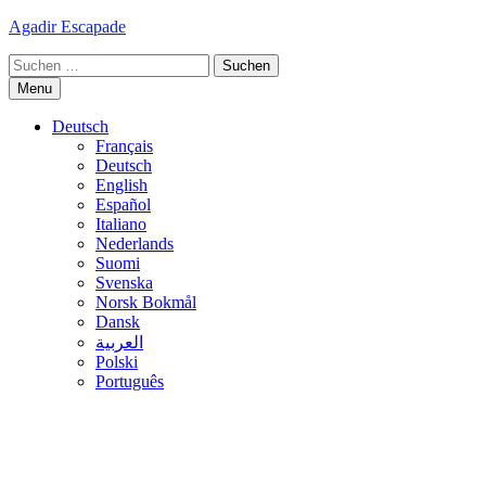
Skip
Agadir Escapade
to
Suche
content
nach:
Menu
Deutsch
Français
Deutsch
English
Español
Italiano
Nederlands
Suomi
Svenska
Norsk Bokmål
Dansk
العربية
Polski
Português