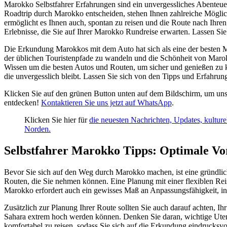
Marokko Selbstfahrer Erfahrungen sind ein unvergessliches Abenteuer
Roadtrip durch Marokko entscheiden, stehen Ihnen zahlreiche Möglich
ermöglicht es Ihnen auch, spontan zu reisen und die Route nach Ihre
Erlebnisse, die Sie auf Ihrer Marokko Rundreise erwarten. Lassen Sie
Die Erkundung Marokkos mit dem Auto hat sich als eine der besten M
der üblichen Touristenpfade zu wandeln und die Schönheit von Marokk
Wissen um die besten Autos und Routen, um sicher und genießen zu k
die unvergesslich bleibt. Lassen Sie sich von den Tipps und Erfahrun
Klicken Sie auf den grünen Button unten auf dem Bildschirm, um unse
entdecken!
Kontaktieren Sie uns jetzt auf WhatsApp
.
Klicken Sie hier für
die neuesten Nachrichten, Updates, kulture
Norden.
Selbstfahrer Marokko Tipps: Optimale Vor
Bevor Sie sich auf den Weg durch Marokko machen, ist eine gründlich
Routen, die Sie nehmen können. Eine Planung mit einer flexiblen Reis
Marokko erfordert auch ein gewisses Maß an Anpassungsfähigkeit, i
Zusätzlich zur Planung Ihrer Route sollten Sie auch darauf achten, Ih
Sahara extrem hoch werden können. Denken Sie daran, wichtige Utens
komfortabel zu reisen, sodass Sie sich auf die Erkundung eindrucksv