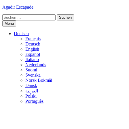
Skip
Agadir Escapade
to
Suche
content
nach:
Menu
Deutsch
Français
Deutsch
English
Español
Italiano
Nederlands
Suomi
Svenska
Norsk Bokmål
Dansk
العربية
Polski
Português