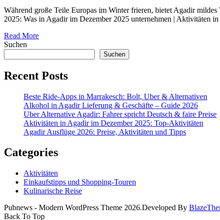
Während große Teile Europas im Winter frieren, bietet Agadir mildes
2025: Was in Agadir im Dezember 2025 unternehmen | Aktivitäten in
Read More
Suchen
Suchen
Recent Posts
Beste Ride-Apps in Marrakesch: Bolt, Uber & Alternativen
Alkohol in Agadir Lieferung & Geschäfte – Guide 2026
Uber Alternative Agadir: Fahrer spricht Deutsch & faire Preise
Aktivitäten in Agadir im Dezember 2025: Top‑Aktivitäten
Agadir Ausflüge 2026: Preise, Aktivitäten und Tipps
Categories
Aktivitäten
Einkaufstipps und Shopping-Touren
Kulinarische Reise
Pubnews - Modern WordPress Theme 2026.Developed By
BlazeThe
Back To Top