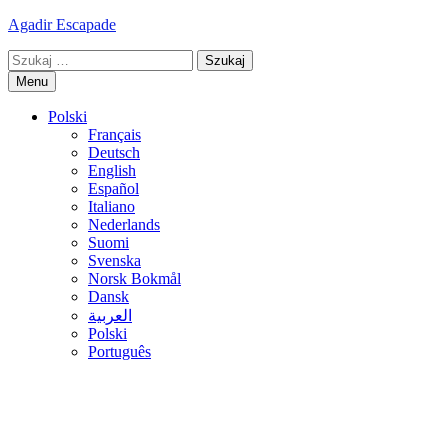
Skip
Agadir Escapade
to
Szukaj:
content
Menu
Polski
Français
Deutsch
English
Español
Italiano
Nederlands
Suomi
Svenska
Norsk Bokmål
Dansk
العربية
Polski
Português