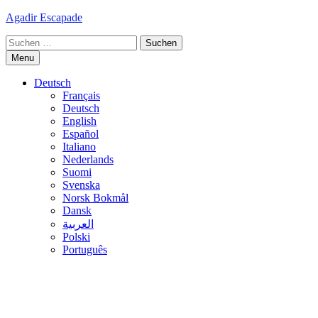
Skip
Agadir Escapade
to
Suche
content
nach:
Menu
Deutsch
Français
Deutsch
English
Español
Italiano
Nederlands
Suomi
Svenska
Norsk Bokmål
Dansk
العربية
Polski
Português