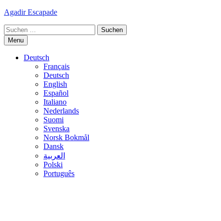
Skip
Agadir Escapade
to
Suche
content
nach:
Menu
Deutsch
Français
Deutsch
English
Español
Italiano
Nederlands
Suomi
Svenska
Norsk Bokmål
Dansk
العربية
Polski
Português