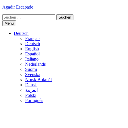
Skip
Agadir Escapade
to
Suche
content
nach:
Menu
Deutsch
Français
Deutsch
English
Español
Italiano
Nederlands
Suomi
Svenska
Norsk Bokmål
Dansk
العربية
Polski
Português