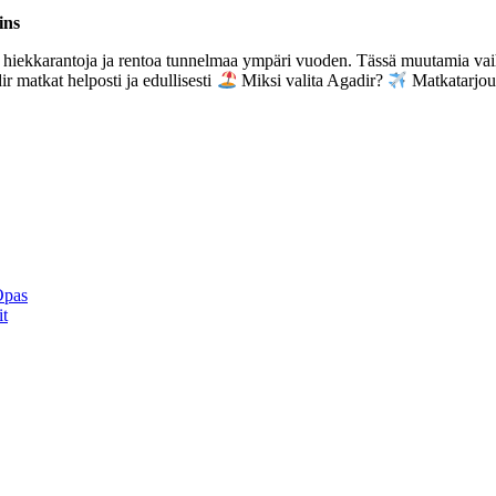
ins
, hiekkarantoja ja rentoa tunnelmaa ympäri vuoden. Tässä muutamia vai
atkat helposti ja edullisesti
Miksi valita Agadir?
Matkatarjou
Opas
it