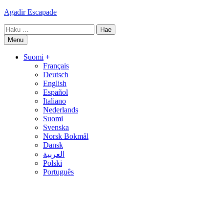
Skip
Agadir Escapade
to
Haku:
content
Menu
Suomi
Français
Deutsch
English
Español
Italiano
Nederlands
Suomi
Svenska
Norsk Bokmål
Dansk
العربية
Polski
Português