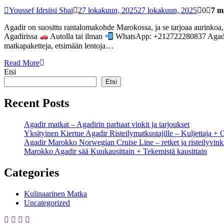
Youssef Idrsiisi Sbai
27 lokakuun, 2025
27 lokakuun, 2025
0
7 m
Agadir on suosittu rantalomakohde Marokossa, ja se tarjoaa aurinkoa
Agadirissa
Autolla tai ilman
WhatsApp: +212722280837 Agadir m
matkapaketteja, etsimään lentoja…
Read More
Etsi
Etsi
Recent Posts
Agadir matkat – Agadirin parhaat vinkit ja tarjoukset
Yksityinen Kiertue Agadir Risteilymatkustajille – Kuljettaja + 
Agadir Marokko Norwegian Cruise Line – retket ja risteilyvink
Marokko Agadir sää Kuukausittain + Tekemistä kausittain
Categories
Kulinaarinen Matka
Uncategorized