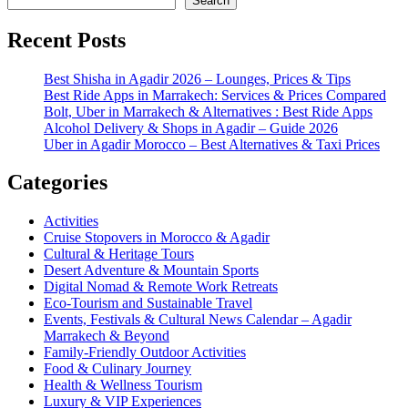
Search
Recent Posts
Best Shisha in Agadir 2026 – Lounges, Prices & Tips
Best Ride Apps in Marrakech: Services & Prices Compared
Bolt, Uber in Marrakech & Alternatives : Best Ride Apps
Alcohol Delivery & Shops in Agadir – Guide 2026
Uber in Agadir Morocco – Best Alternatives & Taxi Prices
Categories
Activities
Cruise Stopovers in Morocco & Agadir
Cultural & Heritage Tours
Desert Adventure & Mountain Sports
Digital Nomad & Remote Work Retreats
Eco-Tourism and Sustainable Travel
Events, Festivals & Cultural News Calendar – Agadir
Marrakech & Beyond
Family-Friendly Outdoor Activities
Food & Culinary Journey
Health & Wellness Tourism
Luxury & VIP Experiences