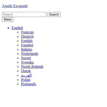
Skip
Agadir Escapade
to
Search
content
for:
Menu
English
Français
Deutsch
English
Español
Italiano
Nederlands
Suomi
Svenska
Norsk Bokmål
Dansk
العربية
Polski
Português