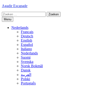
Ga
Agadir Escapade
naar
Zoeken
de
naar:
inhoud
Menu
Nederlands
Français
Deutsch
English
Español
Italiano
Nederlands
Suomi
Svenska
Norsk Bokmål
Dansk
العربية
Polski
Português