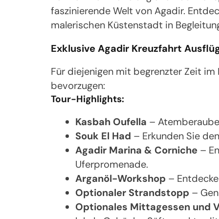
faszinierende Welt von Agadir. Entde
malerischen Küstenstadt in Begleitun
Exklusive Agadir Kreuzfahrt Ausfl
Für diejenigen mit begrenzter Zeit im
bevorzugen:
Tour-Highlights:
Kasbah Oufella
– Atemberaubend
Souk El Had
– Erkunden Sie den
Agadir Marina & Corniche
– En
Uferpromenade.
Arganöl-Workshop
– Entdecken
Optionaler Strandstopp
– Geni
Optionales Mittagessen und 