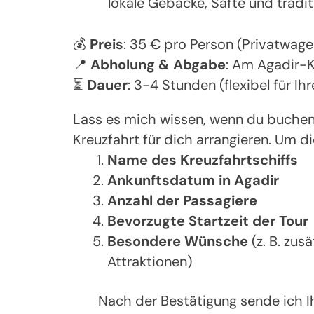
lokale Gebäcke, Säfte und tradi
💰
Preis
: 35 € pro Person (Privatwagen
📍
Abholung & Abgabe
: Am Agadir-K
⏳
Dauer
: 3-4 Stunden (flexibel für Ih
Lass es mich wissen, wenn du buchen
Kreuzfahrt für dich arrangieren. Um d
Name des Kreuzfahrtschiffs
Ankunftsdatum in Agadir
Anzahl der Passagiere
Bevorzugte Startzeit der Tour
Besondere Wünsche
(z. B. zus
Attraktionen)
Nach der Bestätigung sende ich I