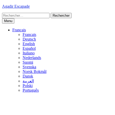
Skip
Agadir Escapade
to
Rechercher :
content
Menu
Français
Français
Deutsch
English
Español
Italiano
Nederlands
Suomi
Svenska
Norsk Bokmål
Dansk
العربية
Polski
Português