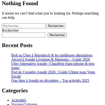
Nothing Found
It seems we can’t find what you’re looking for. Perhaps searching
can help.
Rechercher :
Rechercher
Rechercher
Recent Posts
Bolt ou Uber à Marrakech & les meilleures alternatives
Alcool à Agadir Livraison & Magasins – Guide 2026
Uber Alternative Agadir : Chauffeur francophone & prix
justes
Port de Croisière Agadir 2026 : Guide Ultime pour Votre
Escale
Que faire à Agadir en décembre – Top activités 2025
Categories
Activitités
Voyage Culinaire